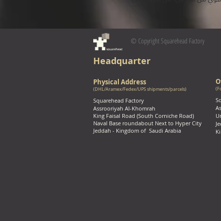
© Copyright Squarehead Factory
Headquarter
O
Physical Address
(F
(DHL/Aramex/Fedex/UPS shipments/parcels)
S
Squarehead Factory
As
Assrooriyah Al-Khomrah
King Faisal Road (South Corniche Road)
Un
Naval Base roundabout Next to Hyper City
Je
Jeddah - Kingdom of
Saudi Arabia
K