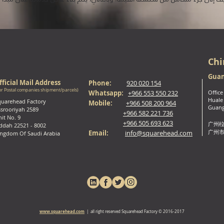
Chi
Guan
fficial Mail Address
Phone:
920 020 154
or Postal companies shipment/parcels)
Whatsapp:
+966 553 550 232
Office
Huale 
quarehead Factory
Mobile:
+966 508 200 964
Guang
srooriyah 2589
+966 582 221 736
it No. 9
+966 505 693 623
广州
ddah 22521 - 8002
广州市
Email:
info@squarehead.com
ingdom Of Saudi Arabia
www.squarehead.com
| all right reserved Squarehead Factory © 2016-2017