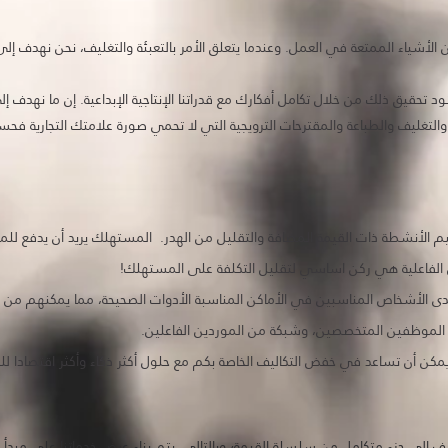
ن الأشياء الممتعة في العمل. وعندما يتعلق الأمر بالتعبئة والتغليف، نحن نهدف 
نود تحقيق ذلك من خلال تكامل أفكارك مع قدراتنا الإنتاجية الإبداعية. إن ما نهدف
لتغليف والطباعة والمقترحات الترويجية التي لا تحمي صورة علامتك التجارية فحسب 
الأنشطة ذات القيمة المضافة والتقليل من الهدر. المستهلك يريد أن يدفع للمنتج
أقل الفاعلية هي ركن اساسي لتقليل التكلفة على المستهلك!
دى الأشخاص المناسبين في الأماكن المناسبة الأدوات الصحيحة، مما يمكنهم من
 الموظفين المتخصصين، وشبكة من الموردين الفاعلين.
كن أن تساعد في خفض التكاليف الخاصة بكم مع حلول أكثر ذكاء وأكثر اقتصادا للم
ليف إلى جزء متكامل من سلسلة القيمة؛ وبالتالي، يتم بناء عرض خدماتنا على مبدأ