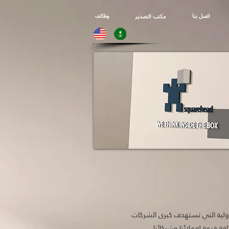
اتصل بنا
وظائف
مكتب التصدير
Squarehead 
معايير الدولية التي تستهدف كبرى الشركات
فة قيمة لعملائنا وشركائنا.