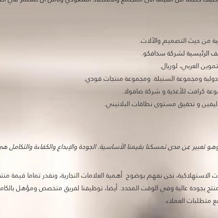
ة من حيث التصميم والآلات.
ليف الرئيسية لشركة سدافكو.
موين العربي، لوريال.
ولية ومجموعة السنبلة. ومجموعة منتجات قودي.
وعة كرافت للأغذية و شركة صافولا.
وليفين و تحقيق مستوى نطاقات البلاتيني.
 وهو تعبير عن مدى تمسكنا بقيمنا الأساسية. الجودة والإبداع والكفاءة والتكامل ه
 الاستهلاكية، نحن نفهم بوضوح أهمية العلامات التجارية، ونقدر تماما قيمة منتج 
منتج بجودة عالية وفي الوقت المحدد. أيضا، توظيفنا لفريق متخصص ومؤهل بالكا
ع متطلبات العملاء.