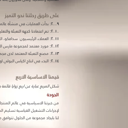
على طريق رحلتنا نحو التميز
٢٠٠٩:
بدأت العمليات في منشأة عالمي
٢٠١٠
:
تم اعتمادنا كجهة التعبئة والتغ
٢٠١١:
العملاء الرئيسيون: سدافكو، الت
٢٠١٢:
مورد معتمد لمجموعة مارس الد
٢٠١٣:
مصنع التعبئة المعتمد لدى مجم
٢٠١٤:
البدء في انتاج اكياس البولي ا
قيمنا الاساسية الاربع
شكل المربع عبارة عن اربع زوايا قائمة
الجودة
من خبرتنا الاسياسية في عالم المنتجات
لإجراءات التشغيل القياسية تسليم ال
لنا بايجاد مجموعة من الحلول تتوافق م