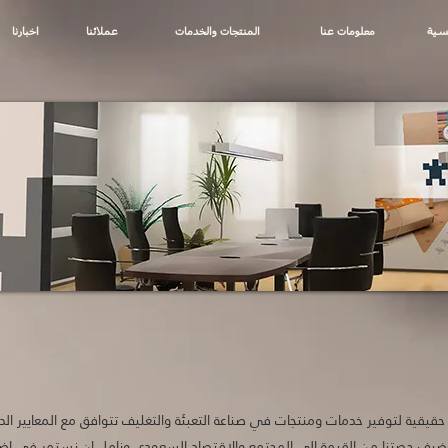
يسية
معلومات عنا
المنتجات والخدمات
عملائنا
اخبارنا
اكواب
Factory
ورقية
ء المصنع في عام ٢٠٠٩ برغبة حقيقية لتوفير خدمات ومنتجات في صناعة التعبئة والتغليف تتوافق مع ال
ا نضيف حصتنا من القيمة الى المجتمع والاقتصاد السعودي ونامل ان نستمر في اضا