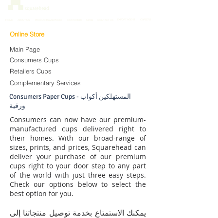
EXPORT AGENT
CAREERS
HOME
ABOUT US
PRODUCTS & SERVICES
CUSTOMERS
NEWS
CONTACT US
Online Store
Main Page
Consumers Cups
Retailers Cups
Complementary Services
Consumers Paper Cups - المستهلكين أكواب
ورقية
Consumers can now have our premium-
manufactured cups delivered right to
their homes. With our broad-range of
sizes, prints, and prices, Squarehead can
deliver your purchase of our premium
cups right to your door step to any part
of the world with just three easy steps.
Check our options below to select the
best option for you.
يمكنك الاستمتاع بخدمة توصيل منتجاتنا إلى